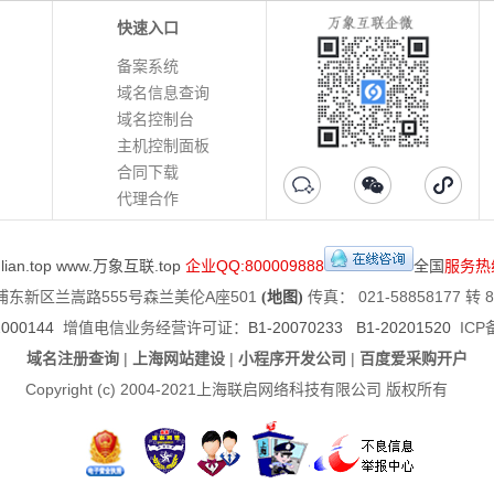
快速入口
备案系统
域名信息查询
域名控制台
主机控制面板
合同下载
代理合作
ian.top
www.万象互联.top
企业QQ:800009888
全国
服务热
东新区兰嵩路555号森兰美伦A座501
传真： 021-58858177 转 8
(地图)
00144
增值电信业务经营许可证：
B1-20070233 B1-20201520
ICP
域名注册查询
|
上海网站建设
|
小程序开发公司
|
百度爱采购开户
Copyright (c) 2004-2021上海联启网络科技有限公司 版权所有