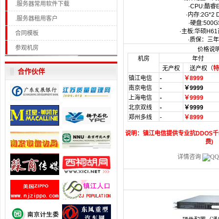
.服务器常用软件下载
·CPU:酷睿E
·内存:2G*2 
.服务器租用客户
·硬盘:500G
·主板:华硕H6
合同模板
·质保：三
参观机房
价格说
机房
年付
无产权
送产权（
特
合作伙伴
镇江电信
-
￥8999
南京电信
-
￥9999
上海电信
-
￥9999
北京双线
-
￥9999
郑州多线
-
￥8999
说明：镇江电信提供专业抗DDOS千
费)
详情咨询
QQ