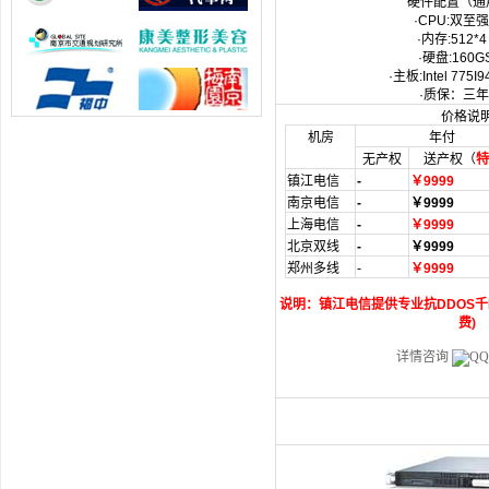
硬件配置（通
·CPU:双至强2
·内存:512*4
·硬盘:160G
·主板:Intel 775I
·质保：三
价格说
机房
年付
无产权
送产权（
特
镇江电信
-
￥9999
南京电信
-
￥9999
上海电信
-
￥9999
北京双线
-
￥9999
郑州多线
-
￥9999
说明：镇江电信提供专业抗DDOS千
费)
详情咨询
QQ