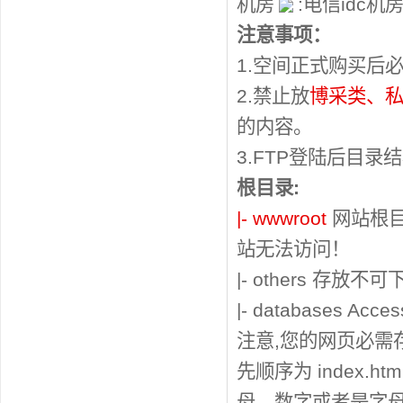
机房
:电信idc机
注意事项：
1.空间正式购买后
2.禁止放
博采类、
的内容。
3.FTP登陆后目录
根目录:
|- wwwroot
网站根
站无法访问！
|- others 
|- databases
注意,您的网页必需存
先顺序为 index.ht
母、数字或者是字母