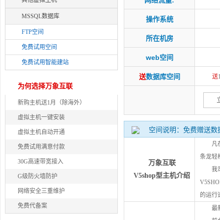
网络流量:
其他虚拟主机
MSSQL数据库
操作系统
FTP空间
所在机房
免费试用空间
web空间
免费试用智能建站
数据库空间
送
送
为何选择万象互联
新购主机送1月（除海外）
虚拟主机一键安装
空间说明：免费赠送数
虚拟主机自动开通
凡
免费试用满意付款
条龙轻
30G高速带宽接入
万象互联
我
V5shop型主机介绍
G级防火墙防护
V5SH
网络安全三重维护
的运行
免费代备案
最